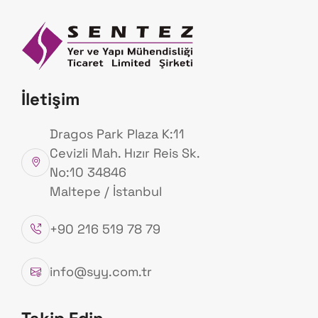
Anasayfa
Hakk
TIDE Tsunami İzleme
İletişim
Anasayfa
Uygulamalarımız
Dragos Park Plaza K:11
Cevizli Mah. Hızır Reis Sk.
No:10 34846
Maltepe / İstanbul
+90 216 519 78 79
info@syy.com.tr