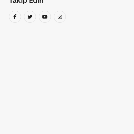
Takip Edin
TIDE Tsunami İzleme
ST100-TIDE Tsunami izleme ve diğer uygulamalar
için deniz seviyesi ve hava parametre ölçümlerinin
hassas olarak yapılmasını sağlayan gerçek zamanlı
bir ölçüm sistemidir. Deprem izleme ağlarında
Tsunami izleme amacıyla kullanılır.
Su seviyesi ölçümü:
Ölçme aralığı 0,5-4 m