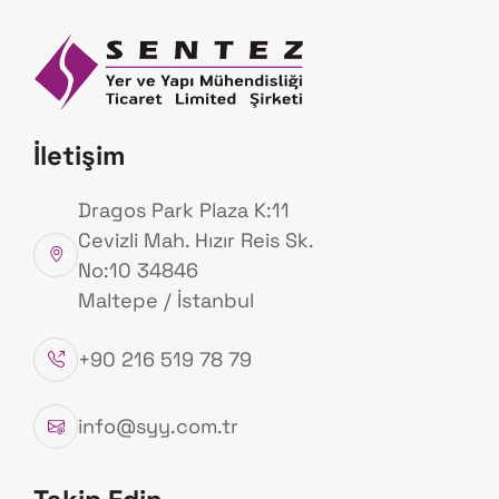
Anasayfa
Hakk
Ürünlerimiz
İletişim
Anasayfa
Ürünlerimiz
Dragos Park Plaza K:11
Cevizli Mah. Hızır Reis Sk.
No:10 34846
Maltepe / İstanbul
+90 216 519 78 79
info@syy.com.tr