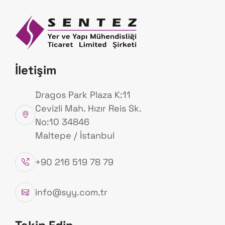
Anasayfa
Hakk
Ürünlerimiz
İletişim
Anasayfa
Ürünlerimiz
Dragos Park Plaza K:11
Cevizli Mah. Hızır Reis Sk.
No:10 34846
Maltepe / İstanbul
+90 216 519 78 79
info@syy.com.tr