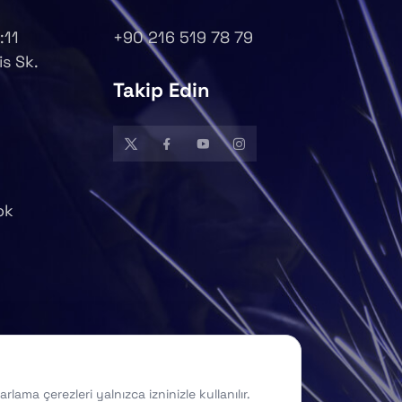
:11
+90 216 519 78 79
is Sk.
Takip Edin
ok
ama çerezleri yalnızca izninizle kullanılır.