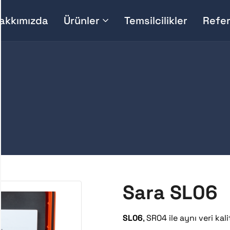
akkımızda
Ürünler
Temsilcilikler
Refer
Sara SL06
SL06
, SR04 ile aynı veri kal