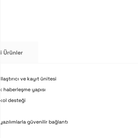
ili Ürünler
laştırıcı ve kayıt ünitesi
nek haberleşme yapısı
kol desteği
azılımlarla güvenilir bağlantı