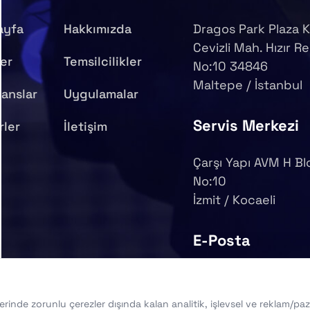
ayfa
Hakkımızda
Dragos Park Plaza K
Cevizli Mah. Hızır Re
er
Temsilcilikler
No:10 34846
Maltepe / İstanbul
anslar
Uygulamalar
Servis Merkezi
rler
İletişim
Çarşı Yapı AVM H Bl
No:10
İzmit / Kocaeli
E-Posta
info@syy.com.tr
nde zorunlu çerezler dışında kalan analitik, işlevsel ve reklam/pazarl