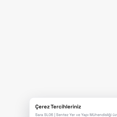
Anas
Sismoloji, deprem
Ürünl
mühendisliği ve yapısal
Refer
sağlık izleme alanlarında
projelendirmeden anahtar
Habe
teslim çözümlere kadar
güvenilir mühendislik
hizmetleri sunuyoruz.
1997'den
Beri
Çerez Tercihleriniz
Sara SL06 | Sentez Yer ve Yapı Mühendisliği üzeri