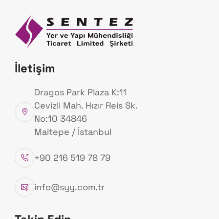
Anasayfa
Hakk
Ürünlerimiz
İletişim
Anasayfa
Ürünlerimiz
Dragos Park Plaza K:11
Cevizli Mah. Hızır Reis Sk.
No:10 34846
Maltepe / İstanbul
+90 216 519 78 79
info@syy.com.tr