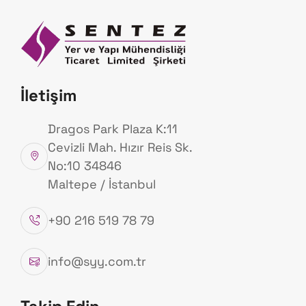
Anasayfa
Hakk
Ürünlerimiz
İletişim
Anasayfa
Ürünlerimiz
Dragos Park Plaza K:11
Cevizli Mah. Hızır Reis Sk.
No:10 34846
Maltepe / İstanbul
+90 216 519 78 79
info@syy.com.tr