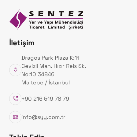
Anasayfa
Hakk
Ürünlerimiz
İletişim
Anasayfa
Ürünlerimiz
Dragos Park Plaza K:11
Cevizli Mah. Hızır Reis Sk.
No:10 34846
Maltepe / İstanbul
+90 216 519 78 79
info@syy.com.tr