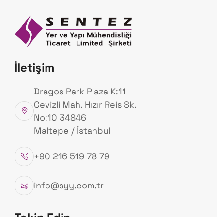
Anasayfa
Hakk
Ürünlerimiz
İletişim
Anasayfa
Ürünlerimiz
Dragos Park Plaza K:11
Cevizli Mah. Hızır Reis Sk.
No:10 34846
Maltepe / İstanbul
+90 216 519 78 79
info@syy.com.tr